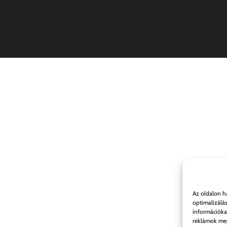
Az oldalon h
optimalizálá
információka
reklámok meg