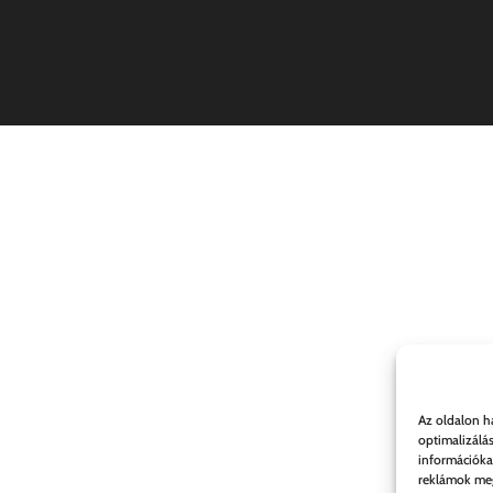
Az oldalon h
optimalizálá
információka
reklámok meg