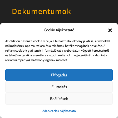
Dokumentumok
Általános szerződési feltételek
Cookie tájékoztató
Adatkezelési tájékoztató
Az oldalon használt cookie-k célja a felhasználói élmény javítása, a weboldal
működésének optimalizálása és a reklámok hatékonyságának növelése. A
reklám cookie-k gyűjtenek információkat a weboldalon végzett keresésekről,
és lehetővé teszik a személyre szabott reklámok megjelenítését, valamint a
reklámkampányok hatékonyságának mérését.
Elfogadás
Elutasítás
Kovács András e.v. | 57357889-1-33
Beállítások
Adatkezelési tájékoztató