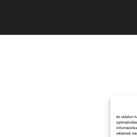
Az oldalon h
optimalizálá
információka
reklámok meg