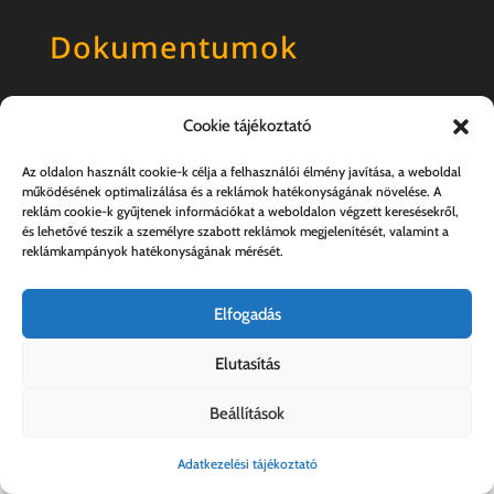
Dokumentumok
Általános szerződési feltételek
Cookie tájékoztató
Adatkezelési tájékoztató
Az oldalon használt cookie-k célja a felhasználói élmény javítása, a weboldal
működésének optimalizálása és a reklámok hatékonyságának növelése. A
reklám cookie-k gyűjtenek információkat a weboldalon végzett keresésekről,
és lehetővé teszik a személyre szabott reklámok megjelenítését, valamint a
reklámkampányok hatékonyságának mérését.
Elfogadás
Elutasítás
Kovács András e.v. | 57357889-1-33
Beállítások
Adatkezelési tájékoztató