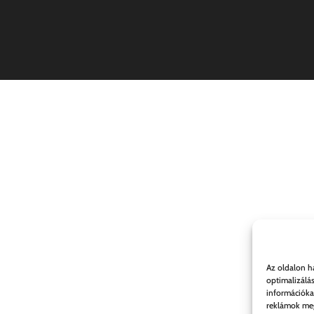
Az oldalon h
optimalizálá
információka
reklámok meg