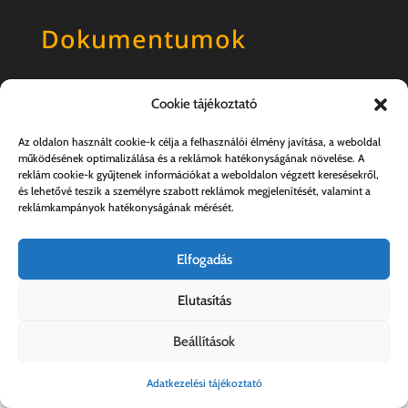
Dokumentumok
Általános szerződési feltételek
Cookie tájékoztató
Adatkezelési tájékoztató
Az oldalon használt cookie-k célja a felhasználói élmény javítása, a weboldal
működésének optimalizálása és a reklámok hatékonyságának növelése. A
reklám cookie-k gyűjtenek információkat a weboldalon végzett keresésekről,
és lehetővé teszik a személyre szabott reklámok megjelenítését, valamint a
reklámkampányok hatékonyságának mérését.
Elfogadás
Elutasítás
Kovács András e.v. | 57357889-1-33
Beállítások
Adatkezelési tájékoztató