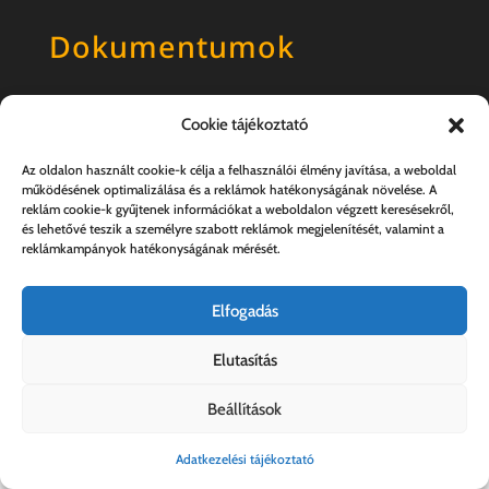
Dokumentumok
Általános szerződési feltételek
Cookie tájékoztató
Adatkezelési tájékoztató
Az oldalon használt cookie-k célja a felhasználói élmény javítása, a weboldal
működésének optimalizálása és a reklámok hatékonyságának növelése. A
reklám cookie-k gyűjtenek információkat a weboldalon végzett keresésekről,
és lehetővé teszik a személyre szabott reklámok megjelenítését, valamint a
reklámkampányok hatékonyságának mérését.
Elfogadás
Elutasítás
Kovács András e.v. | 57357889-1-33
Beállítások
Adatkezelési tájékoztató