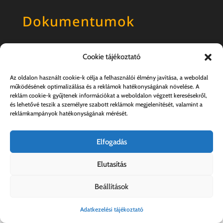
Dokumentumok
Általános szerződési feltételek
Cookie tájékoztató
Adatkezelési tájékoztató
Az oldalon használt cookie-k célja a felhasználói élmény javítása, a weboldal
működésének optimalizálása és a reklámok hatékonyságának növelése. A
reklám cookie-k gyűjtenek információkat a weboldalon végzett keresésekről,
és lehetővé teszik a személyre szabott reklámok megjelenítését, valamint a
reklámkampányok hatékonyságának mérését.
Elfogadás
Elutasítás
Kovács András e.v. | 57357889-1-33
Beállítások
Adatkezelési tájékoztató