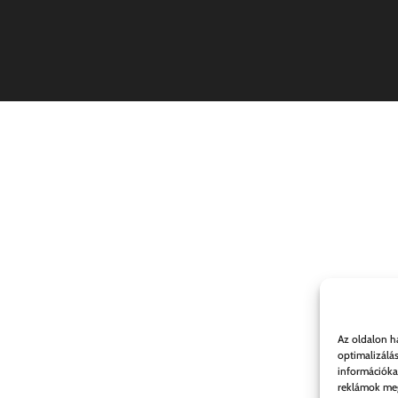
Az oldalon h
optimalizálá
információka
reklámok meg