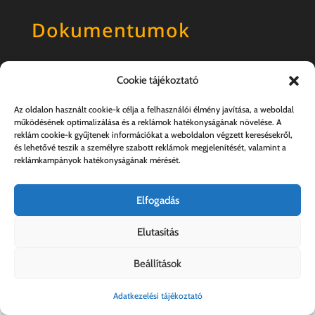
Dokumentumok
Általános szerződési feltételek
Cookie tájékoztató
Adatkezelési tájékoztató
Az oldalon használt cookie-k célja a felhasználói élmény javítása, a weboldal
működésének optimalizálása és a reklámok hatékonyságának növelése. A
reklám cookie-k gyűjtenek információkat a weboldalon végzett keresésekről,
és lehetővé teszik a személyre szabott reklámok megjelenítését, valamint a
reklámkampányok hatékonyságának mérését.
Elfogadás
Elutasítás
Kovács András e.v. | 57357889-1-33
Beállítások
Adatkezelési tájékoztató