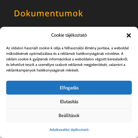
Dokumentumok
Általános szerződési feltételek
Cookie tájékoztató
Adatkezelési tájékoztató
Az oldalon használt cookie-k célja a felhasználói élmény javítása, a weboldal
működésének optimalizálása és a reklámok hatékonyságának növelése. A
reklám cookie-k gyűjtenek információkat a weboldalon végzett keresésekről,
és lehetővé teszik a személyre szabott reklámok megjelenítését, valamint a
reklámkampányok hatékonyságának mérését.
Elfogadás
Elutasítás
Kovács András e.v. | 57357889-1-33
Beállítások
Adatkezelési tájékoztató