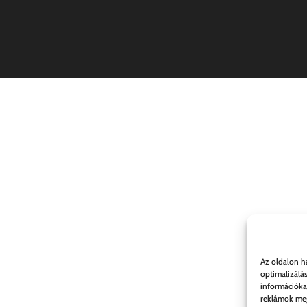
Az oldalon h
optimalizálá
információka
reklámok meg