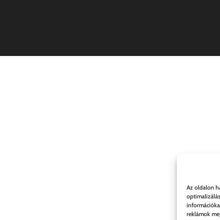
Az oldalon h
optimalizálá
információka
reklámok meg