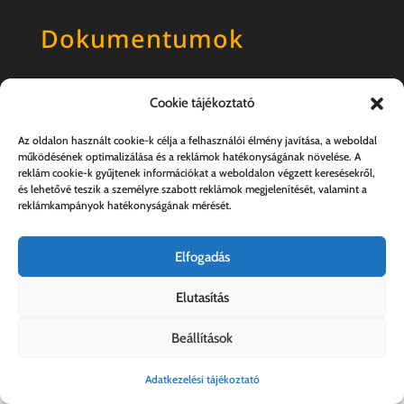
Dokumentumok
Általános szerződési feltételek
Cookie tájékoztató
Adatkezelési tájékoztató
Az oldalon használt cookie-k célja a felhasználói élmény javítása, a weboldal
működésének optimalizálása és a reklámok hatékonyságának növelése. A
reklám cookie-k gyűjtenek információkat a weboldalon végzett keresésekről,
és lehetővé teszik a személyre szabott reklámok megjelenítését, valamint a
reklámkampányok hatékonyságának mérését.
Elfogadás
Elutasítás
Kovács András e.v. | 57357889-1-33
Beállítások
Adatkezelési tájékoztató