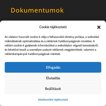
Dokumentumok
Általános szerződési feltételek
Cookie tájékoztató
Adatkezelési tájékoztató
Az oldalon használt cookie-k célja a felhasználói élmény javítása, a weboldal
működésének optimalizálása és a reklámok hatékonyságának növelése. A
reklám cookie-k gyűjtenek információkat a weboldalon végzett keresésekről,
és lehetővé teszik a személyre szabott reklámok megjelenítését, valamint a
reklámkampányok hatékonyságának mérését.
Elfogadás
Elutasítás
Kovács András e.v. | 57357889-1-33
Beállítások
Adatkezelési tájékoztató