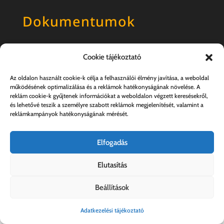
Dokumentumok
Általános szerződési feltételek
Cookie tájékoztató
Adatkezelési tájékoztató
Az oldalon használt cookie-k célja a felhasználói élmény javítása, a weboldal
működésének optimalizálása és a reklámok hatékonyságának növelése. A
reklám cookie-k gyűjtenek információkat a weboldalon végzett keresésekről,
és lehetővé teszik a személyre szabott reklámok megjelenítését, valamint a
reklámkampányok hatékonyságának mérését.
Elfogadás
Elutasítás
Kovács András e.v. | 57357889-1-33
Beállítások
Adatkezelési tájékoztató