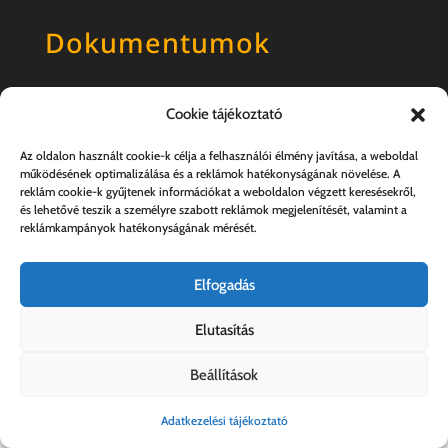
Dokumentumok
Általános szerződési feltételek
Cookie tájékoztató
Adatkezelési tájékoztató
Az oldalon használt cookie-k célja a felhasználói élmény javítása, a weboldal
működésének optimalizálása és a reklámok hatékonyságának növelése. A
reklám cookie-k gyűjtenek információkat a weboldalon végzett keresésekről,
és lehetővé teszik a személyre szabott reklámok megjelenítését, valamint a
reklámkampányok hatékonyságának mérését.
Elfogadás
Elutasítás
Kovács András e.v. | 57357889-1-33
Beállítások
Adatkezelési tájékoztató