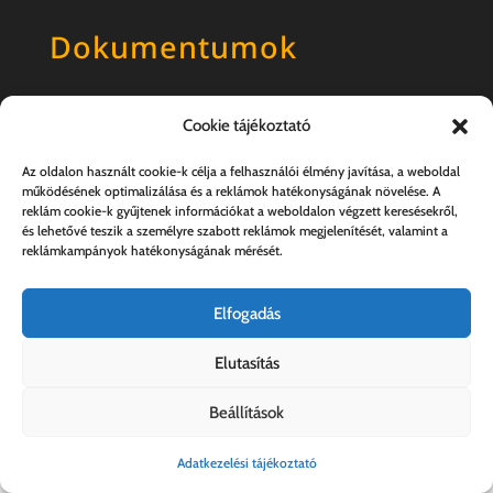
Dokumentumok
Általános szerződési feltételek
Cookie tájékoztató
Adatkezelési tájékoztató
Az oldalon használt cookie-k célja a felhasználói élmény javítása, a weboldal
működésének optimalizálása és a reklámok hatékonyságának növelése. A
reklám cookie-k gyűjtenek információkat a weboldalon végzett keresésekről,
és lehetővé teszik a személyre szabott reklámok megjelenítését, valamint a
reklámkampányok hatékonyságának mérését.
Elfogadás
Elutasítás
Kovács András e.v. | 57357889-1-33
Beállítások
Adatkezelési tájékoztató