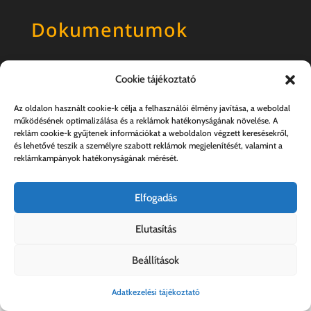
Dokumentumok
Általános szerződési feltételek
Cookie tájékoztató
Adatkezelési tájékoztató
Az oldalon használt cookie-k célja a felhasználói élmény javítása, a weboldal
működésének optimalizálása és a reklámok hatékonyságának növelése. A
reklám cookie-k gyűjtenek információkat a weboldalon végzett keresésekről,
és lehetővé teszik a személyre szabott reklámok megjelenítését, valamint a
reklámkampányok hatékonyságának mérését.
Elfogadás
Elutasítás
Kovács András e.v. | 57357889-1-33
Beállítások
Adatkezelési tájékoztató