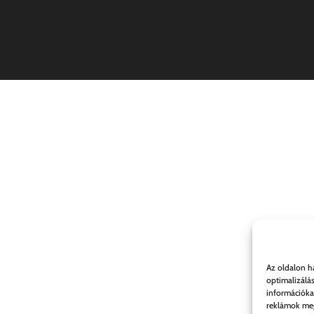
Az oldalon h
optimalizálá
információka
reklámok meg