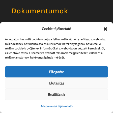
Dokumentumok
Általános szerződési feltételek
Cookie tájékoztató
Adatkezelési tájékoztató
Az oldalon használt cookie-k célja a felhasználói élmény javítása, a weboldal
működésének optimalizálása és a reklámok hatékonyságának növelése. A
reklám cookie-k gyűjtenek információkat a weboldalon végzett keresésekről,
és lehetővé teszik a személyre szabott reklámok megjelenítését, valamint a
reklámkampányok hatékonyságának mérését.
Elfogadás
Elutasítás
Kovács András e.v. | 57357889-1-33
Beállítások
Adatkezelési tájékoztató