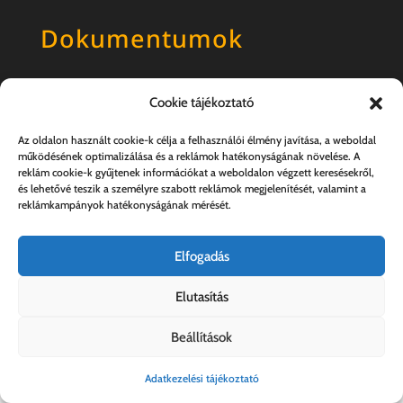
Dokumentumok
Általános szerződési feltételek
Cookie tájékoztató
Adatkezelési tájékoztató
Az oldalon használt cookie-k célja a felhasználói élmény javítása, a weboldal
működésének optimalizálása és a reklámok hatékonyságának növelése. A
reklám cookie-k gyűjtenek információkat a weboldalon végzett keresésekről,
és lehetővé teszik a személyre szabott reklámok megjelenítését, valamint a
reklámkampányok hatékonyságának mérését.
Elfogadás
Elutasítás
Kovács András e.v. | 57357889-1-33
Beállítások
Adatkezelési tájékoztató