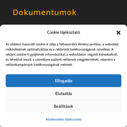
Dokumentumok
Általános szerződési feltételek
Cookie tájékoztató
Adatkezelési tájékoztató
Az oldalon használt cookie-k célja a felhasználói élmény javítása, a weboldal
működésének optimalizálása és a reklámok hatékonyságának növelése. A
reklám cookie-k gyűjtenek információkat a weboldalon végzett keresésekről,
és lehetővé teszik a személyre szabott reklámok megjelenítését, valamint a
reklámkampányok hatékonyságának mérését.
Elfogadás
Elutasítás
Kovács András e.v. | 57357889-1-33
Beállítások
Adatkezelési tájékoztató