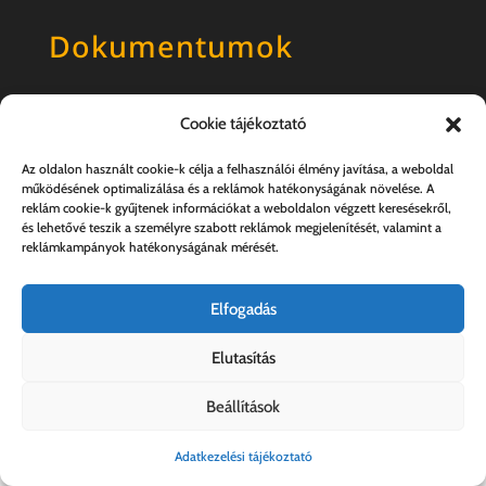
Dokumentumok
Általános szerződési feltételek
Cookie tájékoztató
Adatkezelési tájékoztató
Az oldalon használt cookie-k célja a felhasználói élmény javítása, a weboldal
működésének optimalizálása és a reklámok hatékonyságának növelése. A
reklám cookie-k gyűjtenek információkat a weboldalon végzett keresésekről,
és lehetővé teszik a személyre szabott reklámok megjelenítését, valamint a
reklámkampányok hatékonyságának mérését.
Elfogadás
Elutasítás
Kovács András e.v. | 57357889-1-33
Beállítások
Adatkezelési tájékoztató