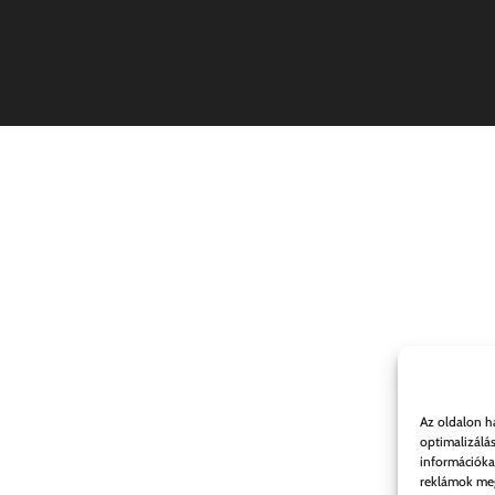
Az oldalon h
optimalizálá
információka
reklámok meg