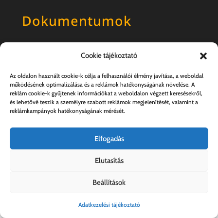
Dokumentumok
Általános szerződési feltételek
Cookie tájékoztató
Adatkezelési tájékoztató
Az oldalon használt cookie-k célja a felhasználói élmény javítása, a weboldal
működésének optimalizálása és a reklámok hatékonyságának növelése. A
reklám cookie-k gyűjtenek információkat a weboldalon végzett keresésekről,
és lehetővé teszik a személyre szabott reklámok megjelenítését, valamint a
reklámkampányok hatékonyságának mérését.
Elfogadás
Elutasítás
Kovács András e.v. | 57357889-1-33
Beállítások
Adatkezelési tájékoztató