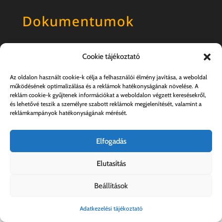
Dokumentumok
Általános szerződési feltételek
Cookie tájékoztató
Adatkezelési tájékoztató
Az oldalon használt cookie-k célja a felhasználói élmény javítása, a weboldal
működésének optimalizálása és a reklámok hatékonyságának növelése. A
reklám cookie-k gyűjtenek információkat a weboldalon végzett keresésekről,
és lehetővé teszik a személyre szabott reklámok megjelenítését, valamint a
reklámkampányok hatékonyságának mérését.
Elfogadás
Elutasítás
Kovács András e.v. | 57357889-1-33
Beállítások
Adatkezelési tájékoztató