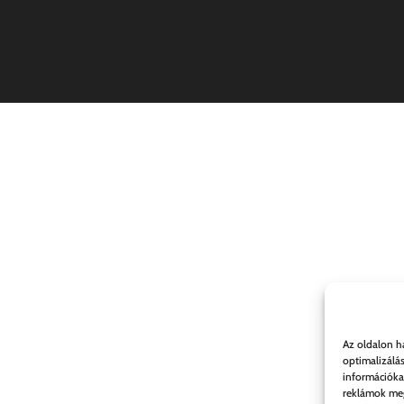
Az oldalon h
optimalizálá
információka
reklámok meg