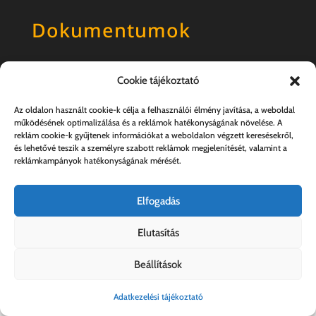
Dokumentumok
Általános szerződési feltételek
Cookie tájékoztató
Adatkezelési tájékoztató
Az oldalon használt cookie-k célja a felhasználói élmény javítása, a weboldal
működésének optimalizálása és a reklámok hatékonyságának növelése. A
reklám cookie-k gyűjtenek információkat a weboldalon végzett keresésekről,
és lehetővé teszik a személyre szabott reklámok megjelenítését, valamint a
reklámkampányok hatékonyságának mérését.
Elfogadás
Elutasítás
Kovács András e.v. | 57357889-1-33
Beállítások
Adatkezelési tájékoztató