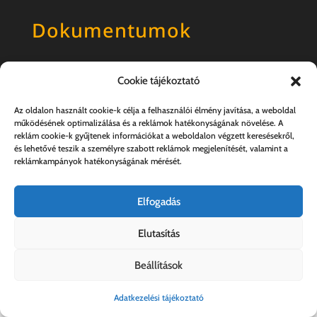
Dokumentumok
Általános szerződési feltételek
Cookie tájékoztató
Adatkezelési tájékoztató
Az oldalon használt cookie-k célja a felhasználói élmény javítása, a weboldal
működésének optimalizálása és a reklámok hatékonyságának növelése. A
reklám cookie-k gyűjtenek információkat a weboldalon végzett keresésekről,
és lehetővé teszik a személyre szabott reklámok megjelenítését, valamint a
reklámkampányok hatékonyságának mérését.
Elfogadás
Elutasítás
Kovács András e.v. | 57357889-1-33
Beállítások
Adatkezelési tájékoztató