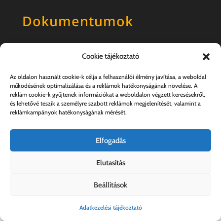
Dokumentumok
Általános szerződési feltételek
Cookie tájékoztató
Adatkezelési tájékoztató
Az oldalon használt cookie-k célja a felhasználói élmény javítása, a weboldal
működésének optimalizálása és a reklámok hatékonyságának növelése. A
reklám cookie-k gyűjtenek információkat a weboldalon végzett keresésekről,
és lehetővé teszik a személyre szabott reklámok megjelenítését, valamint a
reklámkampányok hatékonyságának mérését.
Elfogadás
Elutasítás
Kovács András e.v. | 57357889-1-33
Beállítások
Adatkezelési tájékoztató