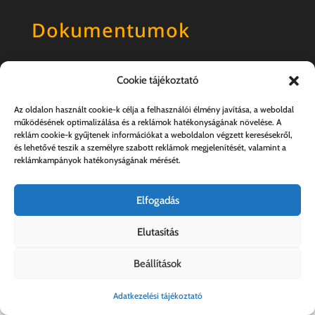
Dokumentumok
Általános szerződési feltételek
Cookie tájékoztató
Adatkezelési tájékoztató
Az oldalon használt cookie-k célja a felhasználói élmény javítása, a weboldal
működésének optimalizálása és a reklámok hatékonyságának növelése. A
reklám cookie-k gyűjtenek információkat a weboldalon végzett keresésekről,
és lehetővé teszik a személyre szabott reklámok megjelenítését, valamint a
reklámkampányok hatékonyságának mérését.
Elfogadás
Elutasítás
Kovács András e.v. | 57357889-1-33
Beállítások
Adatkezelési tájékoztató