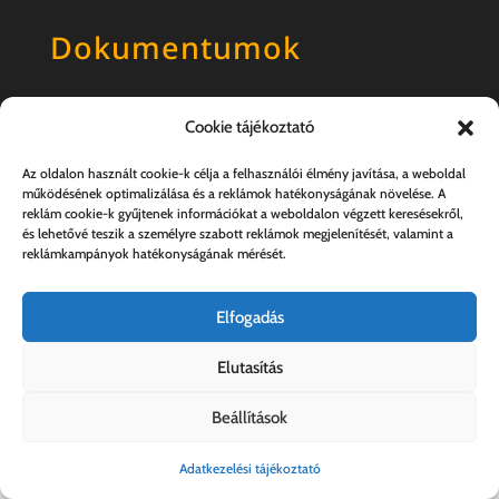
Dokumentumok
Általános szerződési feltételek
Cookie tájékoztató
Adatkezelési tájékoztató
Az oldalon használt cookie-k célja a felhasználói élmény javítása, a weboldal
működésének optimalizálása és a reklámok hatékonyságának növelése. A
reklám cookie-k gyűjtenek információkat a weboldalon végzett keresésekről,
és lehetővé teszik a személyre szabott reklámok megjelenítését, valamint a
reklámkampányok hatékonyságának mérését.
Elfogadás
Elutasítás
Kovács András e.v. | 57357889-1-33
Beállítások
Adatkezelési tájékoztató