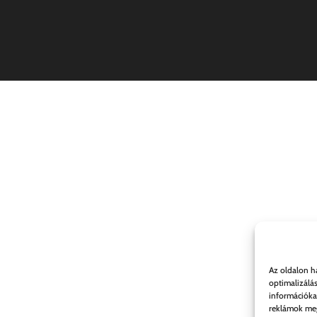
Az oldalon h
optimalizálá
információka
reklámok meg