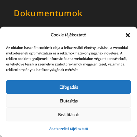
Dokumentumok
Általános szerződési feltételek
Cookie tájékoztató
Adatkezelési tájékoztató
Az oldalon használt cookie-k célja a felhasználói élmény javítása, a weboldal
működésének optimalizálása és a reklámok hatékonyságának növelése. A
reklám cookie-k gyűjtenek információkat a weboldalon végzett keresésekről,
és lehetővé teszik a személyre szabott reklámok megjelenítését, valamint a
reklámkampányok hatékonyságának mérését.
Elfogadás
Elutasítás
Kovács András e.v. | 57357889-1-33
Beállítások
Adatkezelési tájékoztató