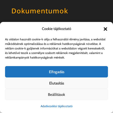
Dokumentumok
Általános szerződési feltételek
Cookie tájékoztató
Adatkezelési tájékoztató
Az oldalon használt cookie-k célja a felhasználói élmény javítása, a weboldal
működésének optimalizálása és a reklámok hatékonyságának növelése. A
reklám cookie-k gyűjtenek információkat a weboldalon végzett keresésekről,
és lehetővé teszik a személyre szabott reklámok megjelenítését, valamint a
reklámkampányok hatékonyságának mérését.
Elfogadás
Elutasítás
Kovács András e.v. | 57357889-1-33
Beállítások
Adatkezelési tájékoztató