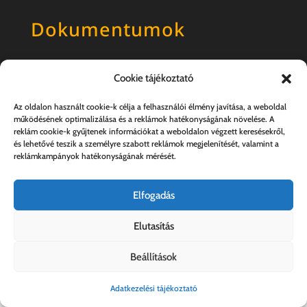
Dokumentumok
Általános szerződési feltételek
Cookie tájékoztató
Adatkezelési tájékoztató
Az oldalon használt cookie-k célja a felhasználói élmény javítása, a weboldal
működésének optimalizálása és a reklámok hatékonyságának növelése. A
reklám cookie-k gyűjtenek információkat a weboldalon végzett keresésekről,
és lehetővé teszik a személyre szabott reklámok megjelenítését, valamint a
reklámkampányok hatékonyságának mérését.
Elfogadás
Elutasítás
Kovács András e.v. | 57357889-1-33
Beállítások
Adatkezelési tájékoztató