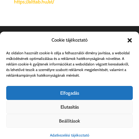
https://alttab.hu/at/
Cookie tájékoztató
Dokumentumok
Az oldalon használt cookie-k célja a felhasználói élmény javítása, a weboldal
működésének optimalizálása és a reklámok hatékonyságának növelése. A
Általános szerződési feltételek
reklám cookie-k gyűjtenek információkat a weboldalon végzett keresésekről,
és lehetővé teszik a személyre szabott reklámok megjelenítését, valamint a
Adatkezelési tájékoztató
reklámkampányok hatékonyságának mérését.
Elfogadás
Elutasítás
Beállítások
Kovács András e.v. | 57357889-1-33
Adatkezelési tájékoztató