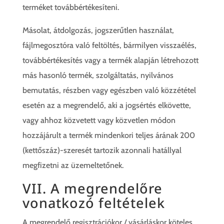
terméket továbbértékesíteni.
Másolat, átdolgozás, jogszerűtlen használat,
fájlmegosztóra való feltöltés, bármilyen visszaélés,
továbbértékesítés vagy a termék alapján létrehozott
más hasonló termék, szolgáltatás, nyilvános
bemutatás, részben vagy egészben való közzététel
esetén az a megrendelő, aki a jogsértés elkövette,
vagy ahhoz közvetett vagy közvetlen módon
hozzájárult a termék mindenkori teljes árának 200
(kettőszáz)-szeresét tartozik azonnali hatállyal
megfizetni az üzemeltetőnek.
VII. A megrendelőre
vonatkozó feltételek
A megrendelő regisztrációkor / vásárláskor köteles