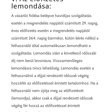
lemondása:
A vásárlói fiókba belépve havidíjas szolgáltatás
esetén a megrendelés napjától számított 29. napig,
éves előfizetés esetén a megrendelés napjától
számított 364. napig bármikor, külön kérés nélkül a
felhasználó által automatikusan lemondható a
szolgáltatás. Lemondás után a következő időszaki
díj nem kerül levonásra. Visszamenőleges
lemondásra nincs lehetőség. Lemondás esetén a
felhasználnó a díjjal rendezett időszak végéig
hozzáfér az előfizetéssel érintett tartalomhoz. Ha a
felhasználó nem újítja meg az előfizetését
(lemondja), akkor csak a díjjal rendezett időszak
végéig fér hozzá az előfizetéssel érintett