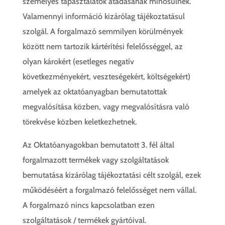
személyes tapasztalatok átadásának minősülnek.
Valamennyi információ kizárólag tájékoztatásul
szolgál. A forgalmazó semmilyen körülmények
között nem tartozik kártérítési felelősséggel, az
olyan károkért (esetleges negatív
következményekért, veszteségekért, költségekért)
amelyek az oktatóanyagban bemutatottak
megvalósítása közben, vagy megvalósításra való
törekvése közben keletkezhetnek.
Az Oktatóanyagokban bemutatott 3. fél által
forgalmazott termékek vagy szolgáltatások
bemutatása kizárólag tájékoztatási célt szolgál, ezek
működéséért a forgalmazó felelősséget nem vállal.
A forgalmazó nincs kapcsolatban ezen
szolgáltatások / termékek gyártóival.