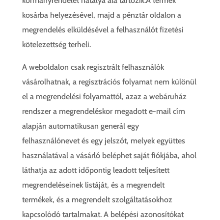
kormányrendelet hatálya alá tartozik.A termék
kosárba helyezésével, majd a pénztár oldalon a
megrendelés elküldésével a felhasználót fizetési
kötelezettség terheli.
A weboldalon csak regisztrált felhasználók
vásárolhatnak, a regisztrációs folyamat nem különül
el a megrendelési folyamattól, azaz a webáruház
rendszer a megrendeléskor megadott e-mail cím
alapján automatikusan generál egy
felhasználónevet és egy jelszót, melyek együttes
használatával a vásárló beléphet saját fiókjába, ahol
láthatja az adott időpontig leadott teljesített
megrendeléseinek listáját, és a megrendelt
termékek, és a megrendelt szolgáltatásokhoz
kapcsolódó tartalmakat. A belépési azonosítókat