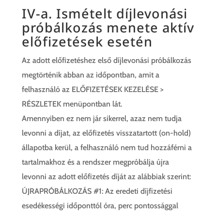
IV-a. Ismételt díjlevonási
próbálkozás menete aktív
előfizetések esetén
Az adott előfizetéshez első díjlevonási próbálkozás
megtörténik abban az időpontban, amit a
felhasználó az ELŐFIZETÉSEK KEZELÉSE >
RÉSZLETEK menüpontban lát.
Amennyiben ez nem jár sikerrel, azaz nem tudja
levonni a díjat, az előfizetés visszatartott (on-hold)
állapotba kerül, a felhasználó nem tud hozzáférni a
tartalmakhoz és a rendszer megpróbálja újra
levonni az adott előfizetés díját az alábbiak szerint:
ÚJRAPRÓBÁLKOZÁS #1: Az eredeti díjfizetési
esedékességi időponttól óra, perc pontossággal