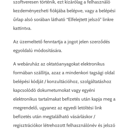
szoftveresen történik, ezt kizárólag a felhasználó
kezdeményezheti fiókjába belépve, vagy a belépési
űrlap alsó sorában látható “Elfelejtett jelszó” linkre
kattintva.
Az üzemeltető fenntartja a jogot jelen szerződés
egyoldalú módosítására.
A webáruház az oktatóanyagokat elektronikus
formában szállítja, azaz a mindenkori tagsági oldal
belépési kódját / konzultációhoz, szolgáltatáshoz
kapcsolódó dokumetumokat vagy egyéni
elektronikus tartalmakat befizetés után kapja meg a
megrendelő, ugyanez az egyedi letöltési link
befizetés után megtalálható vásárláskor /
regisztrációkor létrehozott felhasználónév és jelszó