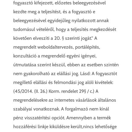
fogyasztó kifejezett, előzetes beleegyezésével
kezdte meg a teljesítést, és a fogyasztó e
beleegyezésével egyidejűleg nyilatkozott annak
tudomásul vételéről, hogy a teljesítés megkezdését
követően elveszíti a 20. § szerinti jogát.” A
megrendelt weboldaltervezés, portálépítés,
konzultáció a megrendelő egyéni igényei,
útmutatása szerint készül, ebben az esetben szintén
nem gyakorolható az elállási jog. Lásd: A fogyasztót
megillető elállási és felmondási jog alóli kivételek:
(45/2014. (II. 26.) Korm. rendelet 29§ / c.) A
megrendelésekre az internetes vásárlások általános
szabályai vonatkoznak. A forgalmazó nem kínál
pénz visszatérítési opciót. Amennyiben a termék
hozzáférési linkje kiküldésre került,nincs lehetősége