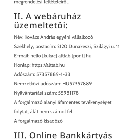
megrendelési feltételeiről.
II. A webáruház
üzemeltetői:
Név: Kovács András egyéni vállalkozó
Székhely, postacím: 2120 Dunakeszi, Szilágyi u. 11
E-mail: hello [kukac] alttab [pont] hu
Honlap: https://alttab.hu
Adószám: 57357889-1-33
Nemzetközi adószám: HU57357889
Nyilvántartási szám: 55981178
A forgalmazó alanyi áfamentes tevékenységet
folytat, áfát nem számol fel.
A forgalmazó kisadózó
III. Online Bankkártyás