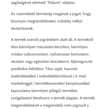
segítségével elérhető “fiókom” oldalon.
Az üzemeltető fenntartja magának a jogot, hogy
bizonyos megrendeléseket, indoklás nélkül
elutasítsanak.
A termék szerzői jogvédelem alatt áll. A termékről
tilos bármilyen másolatot készíteni, bármilyen
módon sokszorosítani, nyilvánosan bemutatni,
részben vagy egészben közzétenni, fájlmegosztó
portálokra feltölteni. Tilos saját, hasonló
(weboldalakkal / weboldalkészítéssel / e-mail
marketinggel / termékbevezetési kampányokkal
kapcsolatos bármilyen jellegű) terméket,
szolgáltatást létrehozni a termék alapján. A termék
megrendelésével a megrendelő nem jogosult a