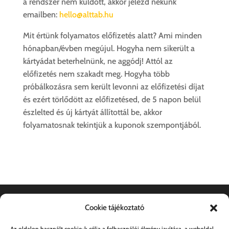
a rendszer nem küldött, akkor jelezd nekünk
emailben:
hello@alttab.hu
Mit értünk folyamatos előfizetés alatt? Ami minden
hónapban/évben megújul. Hogyha nem sikerült a
kártyádat beterhelnünk, ne aggódj! Attól az
előfizetés nem szakadt meg. Hogyha több
próbálkozásra sem került levonni az előfizetési díjat
és ezért törlődött az előfizetésed, de 5 napon belül
észlelted és új kártyát állítottál be, akkor
folyamatosnak tekintjük a kuponok szempontjából.
Cookie tájékoztató
Dokumentumok
Az oldalon használt cookie-k célja a felhasználói élmény javítása, a weboldal