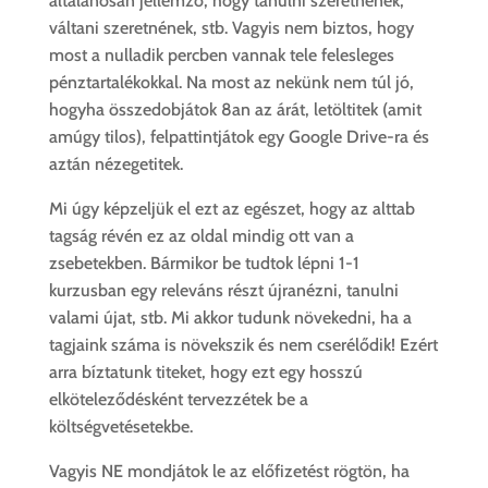
általánosan jellemző, hogy tanulni szeretnének,
váltani szeretnének, stb. Vagyis nem biztos, hogy
most a nulladik percben vannak tele felesleges
pénztartalékokkal. Na most az nekünk nem túl jó,
hogyha összedobjátok 8an az árát, letöltitek (amit
amúgy tilos), felpattintjátok egy Google Drive-ra és
aztán nézegetitek.
Mi úgy képzeljük el ezt az egészet, hogy az alttab
tagság révén ez az oldal mindig ott van a
zsebetekben. Bármikor be tudtok lépni 1-1
kurzusban egy releváns részt újranézni, tanulni
valami újat, stb. Mi akkor tudunk növekedni, ha a
tagjaink száma is növekszik és nem cserélődik! Ezért
arra bíztatunk titeket, hogy ezt egy hosszú
elköteleződésként tervezzétek be a
költségvetésetekbe.
Vagyis NE mondjátok le az előfizetést rögtön, ha