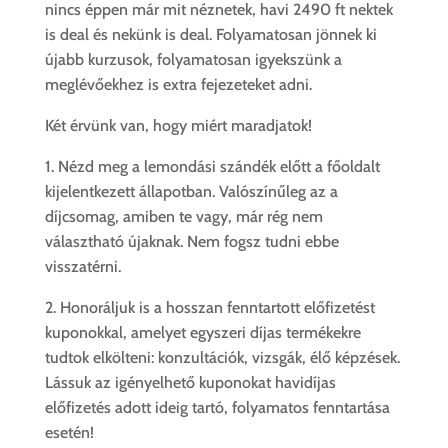
nincs éppen már mit néznetek, havi 2490 ft nektek
is deal és nekünk is deal. Folyamatosan jönnek ki
újabb kurzusok, folyamatosan igyekszünk a
meglévőekhez is extra fejezeteket adni.
Két érvünk van, hogy miért maradjatok!
1. Nézd meg a lemondási szándék előtt a főoldalt
kijelentkezett állapotban. Valószínűleg az a
díjcsomag, amiben te vagy, már rég nem
választható újaknak. Nem fogsz tudni ebbe
visszatérni.
2. Honoráljuk is a hosszan fenntartott előfizetést
kuponokkal, amelyet egyszeri díjas termékekre
tudtok elkölteni: konzultációk, vizsgák, élő képzések.
Lássuk az igényelhető kuponokat havidíjas
előfizetés adott ideig tartó, folyamatos fenntartása
esetén!