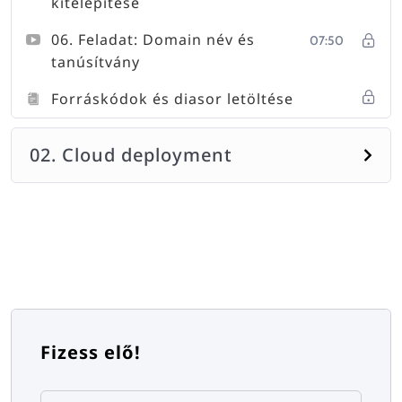
kitelepítése
06. Feladat: Domain név és
07:50
tanúsítvány
Forráskódok és diasor letöltése
02. Cloud deployment
Fizess elő!