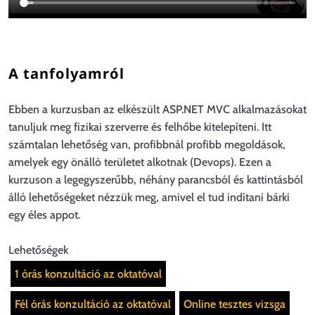
A tanfolyamról
Ebben a kurzusban az elkészült ASP.NET MVC alkalmazásokat
tanuljuk meg fizikai szerverre és felhőbe kitelepíteni. Itt
számtalan lehetőség van, profibbnál profibb megoldások,
amelyek egy önálló területet alkotnak (Devops). Ezen a
kurzuson a legegyszerűbb, néhány parancsból és kattintásból
álló lehetőségeket nézzük meg, amivel el tud indítani bárki
egy éles appot.
Lehetőségek
1 órás konzultáció az oktatóval
Fél órás konzultáció az oktatóval
Online tesztes vizsga