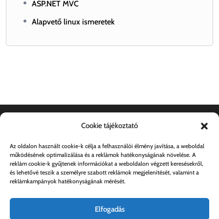
ASP.NET MVC
Alapvető linux ismeretek
Cookie tájékoztató
Dokumentumok
Az oldalon használt cookie-k célja a felhasználói élmény javítása, a weboldal
működésének optimalizálása és a reklámok hatékonyságának növelése. A
Általános szerződési feltételek
reklám cookie-k gyűjtenek információkat a weboldalon végzett keresésekről,
és lehetővé teszik a személyre szabott reklámok megjelenítését, valamint a
Adatkezelési tájékoztató
reklámkampányok hatékonyságának mérését.
Elfogadás