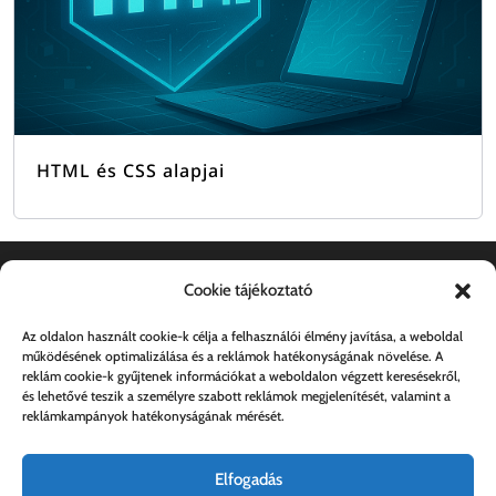
HTML és CSS alapjai
Cookie tájékoztató
Dokumentumok
Az oldalon használt cookie-k célja a felhasználói élmény javítása, a weboldal
működésének optimalizálása és a reklámok hatékonyságának növelése. A
Általános szerződési feltételek
reklám cookie-k gyűjtenek információkat a weboldalon végzett keresésekről,
és lehetővé teszik a személyre szabott reklámok megjelenítését, valamint a
Adatkezelési tájékoztató
reklámkampányok hatékonyságának mérését.
Elfogadás