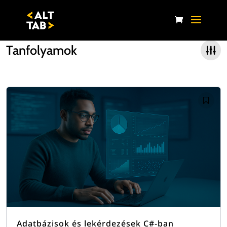
Tanfolyamok
Adatbázisok és lekérdezések C#-ban