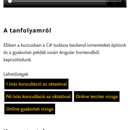
A tanfolyamról
Ebben a kurzusban a C# tudásra backend ismereteket építünk
és a gyakorlati példák során Angular frontendből
kapcsolódunk.
Lehetőségek
1 órás konzultáció az oktatóval
Fél órás konzultáció az oktatóval
Online tesztes vizsga
Online gyakorlati vizsga