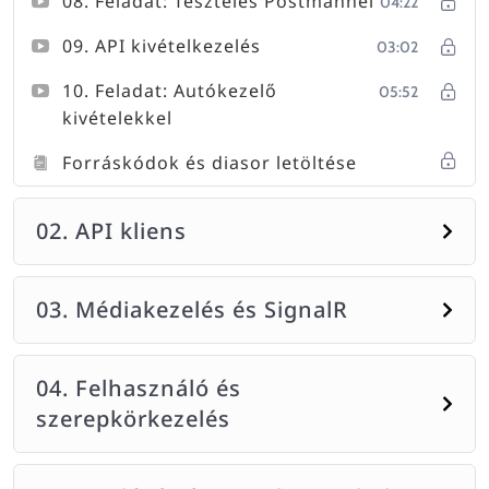
08. Feladat: Tesztelés Postmannel
04:22
09. API kivételkezelés
03:02
10. Feladat: Autókezelő
05:52
kivételekkel
Forráskódok és diasor letöltése
02. API kliens
03. Médiakezelés és SignalR
04. Felhasználó és
szerepkörkezelés