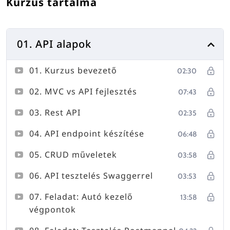
Kurzus tartalma
01. API alapok
01. Kurzus bevezető
02:30
02. MVC vs API fejlesztés
07:43
03. Rest API
02:35
04. API endpoint készítése
06:48
05. CRUD műveletek
03:58
06. API tesztelés Swaggerrel
03:53
07. Feladat: Autó kezelő
13:58
végpontok