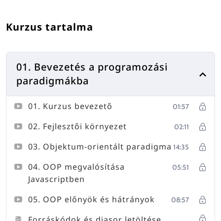
Kurzus tartalma
01. Bevezetés a programozási
paradigmákba
01. Kurzus bevezető
01:57
02. Fejlesztői környezet
02:11
03. Objektum-orientált paradigma
14:35
04. OOP megvalósítása
05:51
Javascriptben
05. OOP előnyök és hátrányok
08:57
Forráskódok és diasor letöltése