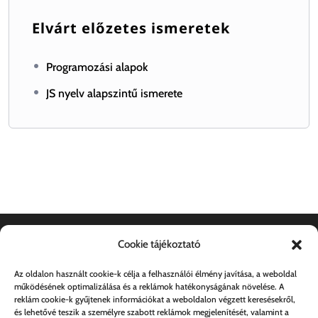
Elvárt előzetes ismeretek
Programozási alapok
JS nyelv alapszintű ismerete
Cookie tájékoztató
Dokumentumok
Az oldalon használt cookie-k célja a felhasználói élmény javítása, a weboldal
működésének optimalizálása és a reklámok hatékonyságának növelése. A
Általános szerződési feltételek
reklám cookie-k gyűjtenek információkat a weboldalon végzett keresésekről,
és lehetővé teszik a személyre szabott reklámok megjelenítését, valamint a