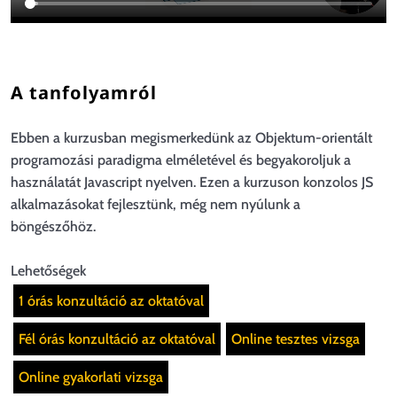
A tanfolyamról
Ebben a kurzusban megismerkedünk az Objektum-orientált
programozási paradigma elméletével és begyakoroljuk a
használatát Javascript nyelven. Ezen a kurzuson konzolos JS
alkalmazásokat fejlesztünk, még nem nyúlunk a
böngészőhöz.
Lehetőségek
1 órás konzultáció az oktatóval
Fél órás konzultáció az oktatóval
Online tesztes vizsga
Online gyakorlati vizsga